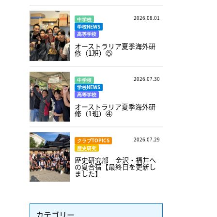
2026.08.01
中学校
学校NEWS
高等学校
オーストラリア夏季海外研
修（1班）⑤
2026.07.30
中学校
学校NEWS
高等学校
オーストラリア夏季海外研
修（1班）④
2026.07.29
クラブTOPICS
歴史研究
歴史研究部 金沢・福井へ
の夏合宿【最終日を更新し
ました】
カテゴリー