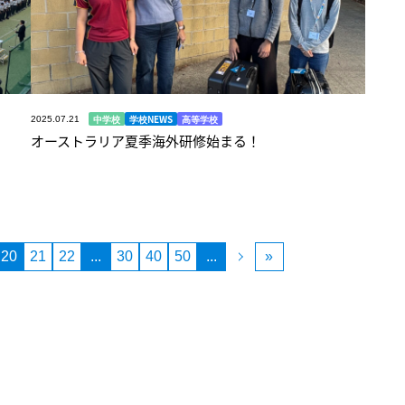
中学校
学校NEWS
高等学校
2025.07.21
オーストラリア夏季海外研修始まる！
20
21
22
...
30
40
50
...
»