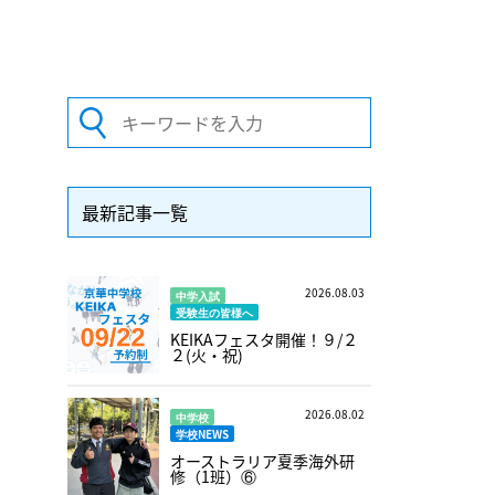
最新記事一覧
2026.08.03
中学入試
受験生の皆様へ
KEIKAフェスタ開催！９/２
２(火・祝)
2026.08.02
中学校
学校NEWS
オーストラリア夏季海外研
修（1班）⑥