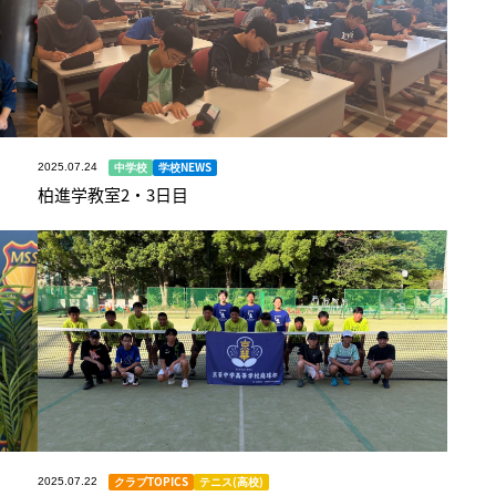
中学校
学校NEWS
2025.07.24
柏進学教室2・3日目
クラブTOPICS
テニス(高校)
2025.07.22