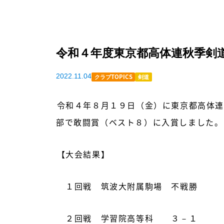
令和４年度東京都高体連秋季剣
2022.11.04
クラブTOPICS
剣道
令和４年８月１９日（金）に東京都高体連
部で敢闘賞（ベスト８）に入賞しました。
【大会結果】
１回戦 筑波大附属駒場 不戦勝
２回戦 学習院高等科 ３－１