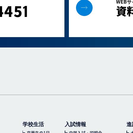
WEB
445
1
資
学校生活
入試情報
進
京華生の1日
中学入試・説明会