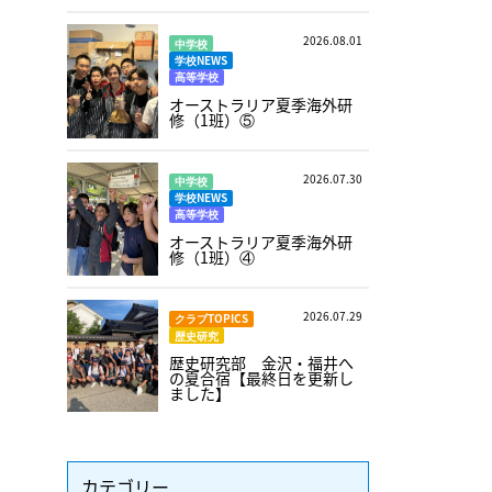
2026.08.01
中学校
学校NEWS
高等学校
オーストラリア夏季海外研
修（1班）⑤
2026.07.30
中学校
学校NEWS
高等学校
オーストラリア夏季海外研
修（1班）④
2026.07.29
クラブTOPICS
歴史研究
歴史研究部 金沢・福井へ
の夏合宿【最終日を更新し
ました】
カテゴリー