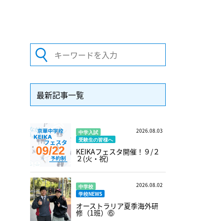
最新記事一覧
2026.08.03
中学入試
受験生の皆様へ
KEIKAフェスタ開催！９/２
２(火・祝)
2026.08.02
中学校
学校NEWS
オーストラリア夏季海外研
修（1班）⑥