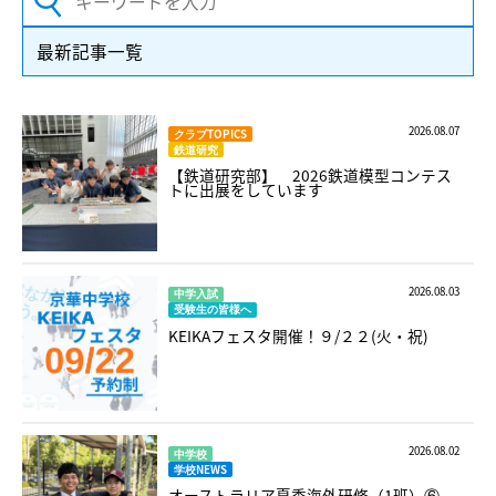
最新記事一覧
2026.08.07
クラブTOPICS
鉄道研究
【鉄道研究部】 2026鉄道模型コンテス
トに出展をしています
2026.08.03
中学入試
受験生の皆様へ
KEIKAフェスタ開催！９/２２(火・祝)
2026.08.02
中学校
学校NEWS
オーストラリア夏季海外研修（1班）⑥