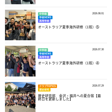
2026.08.01
中学校
学校NEWS
高等学校
オーストラリア夏季海外研修（1班）⑤
2026.07.30
中学校
学校NEWS
高等学校
オーストラリア夏季海外研修（1班）④
2026.07.29
クラブTOPICS
歴史研究
歴史研究部 金沢・福井への夏合宿【最
終日を更新しました】