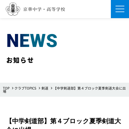
Men
NEWS
お知らせ
TOP
クラブTOPICS
剣道
【中学剣道部】第４ブロック夏季剣道大会に出
場
【中学剣道部】第４ブロック夏季剣道大