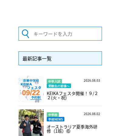
最新記事一覧
2026.08.03
中学入試
受験生の皆様へ
KEIKAフェスタ開催！９/２
２(火・祝)
2026.08.02
中学校
学校NEWS
オーストラリア夏季海外研
修（1班）⑥