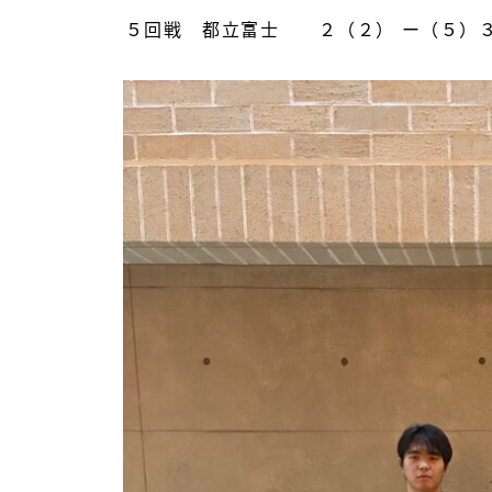
５回戦 都立富士 ２（２） ー（５）