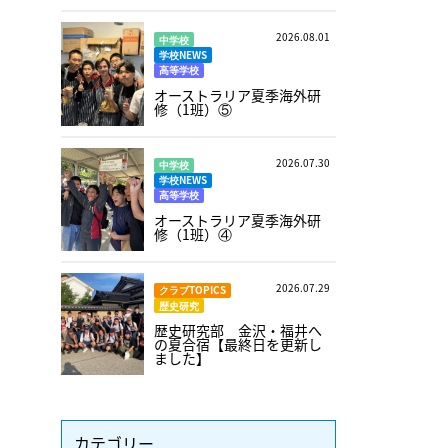
2026.08.01
中学校
学校NEWS
高等学校
オーストラリア夏季海外研
修（1班）⑤
2026.07.30
中学校
学校NEWS
高等学校
オーストラリア夏季海外研
修（1班）④
2026.07.29
クラブTOPICS
歴史研究
歴史研究部 金沢・福井へ
の夏合宿【最終日を更新し
ました】
カテゴリー