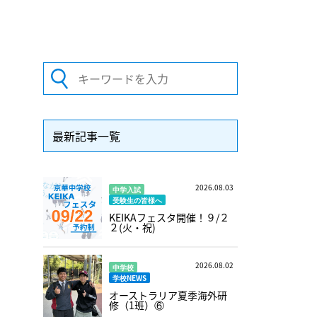
最新記事一覧
2026.08.03
中学入試
受験生の皆様へ
KEIKAフェスタ開催！９/２
２(火・祝)
2026.08.02
中学校
学校NEWS
オーストラリア夏季海外研
修（1班）⑥