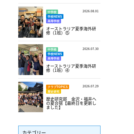
2026.08.01
中学校
学校NEWS
高等学校
オーストラリア夏季海外研
修（1班）⑤
2026.07.30
中学校
学校NEWS
高等学校
オーストラリア夏季海外研
修（1班）④
2026.07.29
クラブTOPICS
歴史研究
歴史研究部 金沢・福井へ
の夏合宿【最終日を更新し
ました】
カテゴリー