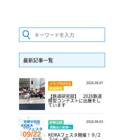
最新記事一覧
2026.08.07
クラブTOPICS
鉄道研究
【鉄道研究部】 2026鉄道
模型コンテストに出展をし
ています
2026.08.03
中学入試
受験生の皆様へ
KEIKAフェスタ開催！９/２
２(火・祝)