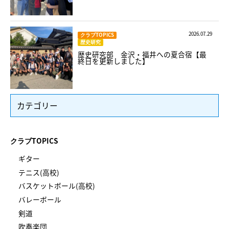
2026.07.29
クラブTOPICS
歴史研究
歴史研究部 金沢・福井への夏合宿【最
終日を更新しました】
カテゴリー
クラブTOPICS
ギター
テニス(高校)
バスケットボール(高校)
バレーボール
剣道
吹奏楽団