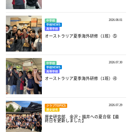
2026.08.01
中学校
学校NEWS
高等学校
オーストラリア夏季海外研修（1班）⑤
2026.07.30
中学校
学校NEWS
高等学校
オーストラリア夏季海外研修（1班）④
2026.07.29
クラブTOPICS
歴史研究
歴史研究部 金沢・福井への夏合宿【最
終日を更新しました】