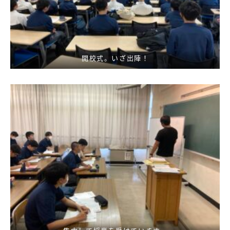
開校式。いざ出陣！