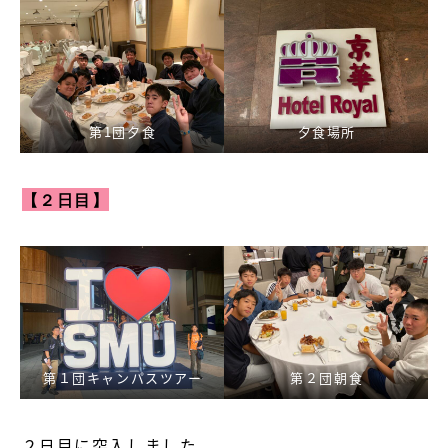
第1団夕食
夕食場所
【２日目】
第１団キャンパスツアー
第２団朝食
２日目に突入しました。