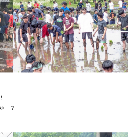
！
か！？