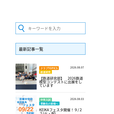
最新記事一覧
2026.08.07
クラブTOPICS
鉄道研究
【鉄道研究部】 2026鉄道
模型コンテストに出展をし
ています
2026.08.03
中学入試
受験生の皆様へ
KEIKAフェスタ開催！９/２
２(火・祝)