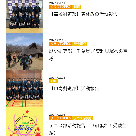
2024.04.11
クラブTOPICS
剣道
【高校剣道部】春休みの活動報告
2024.02.20
クラブTOPICS
歴史研究
歴史研究部 千葉県 加曽利貝塚への巡
検
2024.02.13
剣道
【中高剣道部】活動報告
2024.02.08
クラブTOPICS
テニス(高校)
テニス部活動報告 （頑張れ！受験生
編）