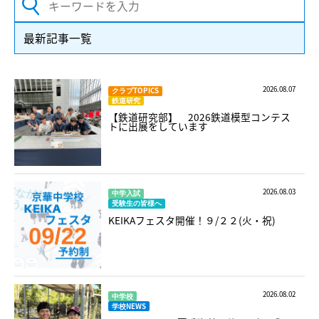
最新記事一覧
2026.08.07
クラブTOPICS
鉄道研究
【鉄道研究部】 2026鉄道模型コンテス
トに出展をしています
2026.08.03
中学入試
受験生の皆様へ
KEIKAフェスタ開催！９/２２(火・祝)
2026.08.02
中学校
学校NEWS