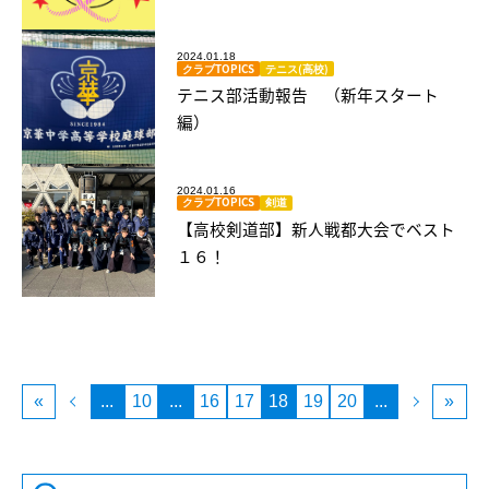
2024.01.18
クラブTOPICS
テニス(高校)
テニス部活動報告 （新年スタート
編）
2024.01.16
クラブTOPICS
剣道
【高校剣道部】新人戦都大会でベスト
１６！
«
...
10
...
16
17
18
19
20
...
»