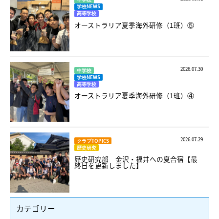
学校NEWS
高等学校
オーストラリア夏季海外研修（1班）⑤
2026.07.30
中学校
学校NEWS
高等学校
オーストラリア夏季海外研修（1班）④
2026.07.29
クラブTOPICS
歴史研究
歴史研究部 金沢・福井への夏合宿【最
終日を更新しました】
カテゴリー