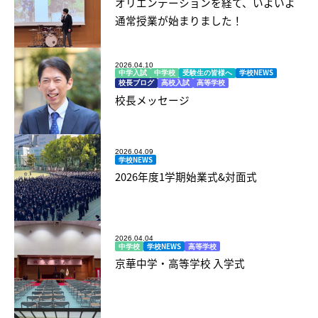
オリエンテーションを経て、いよいよ
通常授業が始まりました！
2026.04.10
中学入試
中学校
受験生の皆様へ
学校NEWS
校長ブログ
高校入試
高等学校
校長メッセージ
2026.04.09
学校NEWS
2026年度1学期始業式&対面式
2026.04.04
中学校
学校NEWS
高等学校
京華中学・高等学校 入学式