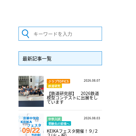
最新記事一覧
2026.08.07
クラブTOPICS
鉄道研究
【鉄道研究部】 2026鉄道
模型コンテストに出展をし
ています
2026.08.03
中学入試
受験生の皆様へ
KEIKAフェスタ開催！９/２
２(火・祝)