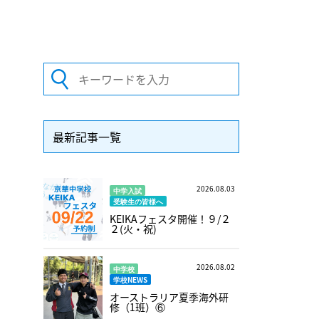
最新記事一覧
2026.08.03
中学入試
受験生の皆様へ
KEIKAフェスタ開催！９/２
２(火・祝)
2026.08.02
中学校
学校NEWS
オーストラリア夏季海外研
修（1班）⑥