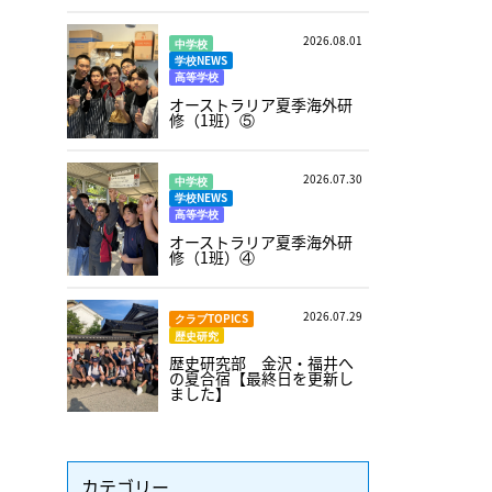
2026.08.01
中学校
学校NEWS
高等学校
オーストラリア夏季海外研
修（1班）⑤
2026.07.30
中学校
学校NEWS
高等学校
オーストラリア夏季海外研
修（1班）④
2026.07.29
クラブTOPICS
歴史研究
歴史研究部 金沢・福井へ
の夏合宿【最終日を更新し
ました】
カテゴリー