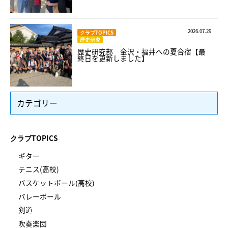
2026.07.29
クラブTOPICS
歴史研究
歴史研究部 金沢・福井への夏合宿【最
終日を更新しました】
カテゴリー
クラブTOPICS
ギター
テニス(高校)
バスケットボール(高校)
バレーボール
剣道
吹奏楽団