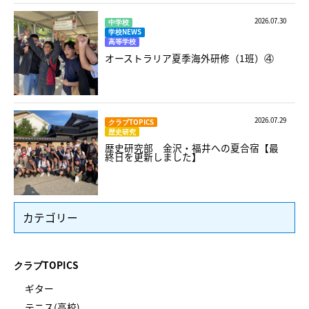
2026.07.30
中学校
学校NEWS
高等学校
オーストラリア夏季海外研修（1班）④
2026.07.29
クラブTOPICS
歴史研究
歴史研究部 金沢・福井への夏合宿【最
終日を更新しました】
カテゴリー
クラブTOPICS
ギター
テニス(高校)