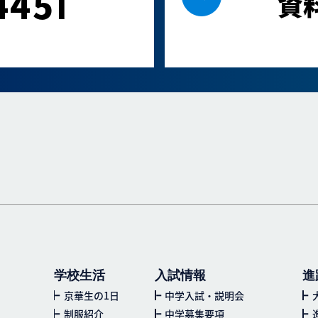
445
1
資
学校生活
入試情報
進
京華生の1日
中学入試・説明会
制服紹介
中学募集要項