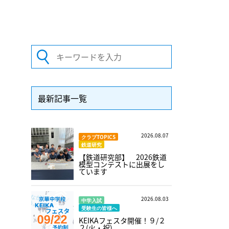
最新記事一覧
2026.08.07
クラブTOPICS
鉄道研究
【鉄道研究部】 2026鉄道
模型コンテストに出展をし
ています
2026.08.03
中学入試
受験生の皆様へ
KEIKAフェスタ開催！９/２
２(火・祝)